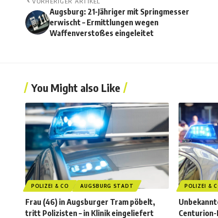
VORHERIGER ARTIKEL
Augsburg: 21-Jähriger mit Springmesser
erwischt – Ermittlungen wegen
Waffenverstoßes eingeleitet
You Might also Like
POLIZEI & CO
AUGSBURG STADT
POLIZEI & 
Frau (46) in Augsburger Tram pöbelt,
Unbekannte
tritt Polizisten – in Klinik eingeliefert
Centurion-F