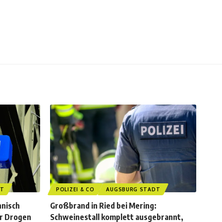
DT
POLIZEI & CO
AUGSBURG STADT
hnisch
Großbrand in Ried bei Mering:
er Drogen
Schweinestall komplett ausgebrannt,