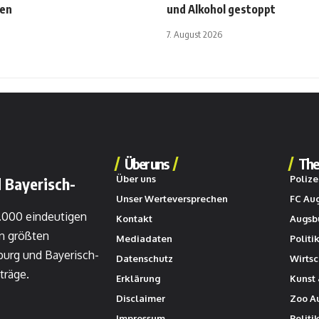
gen
und Alkohol gestoppt
7. August 2026
Über uns
The
Über uns
Polize
 Bayerisch-
Unser Werteversprechen
FC Au
0.000 eindeutigen
Kontakt
Augsb
n größten
Mediadaten
Politi
burg und Bayerisch-
Datenschutz
Wirtsc
träge.
Erklärung
Kunst 
Disclaimer
Zoo A
Impressum
Politi