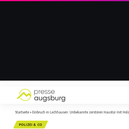
Startseite
»
Einbruch in Lechhausen: Unbekannte zerstören Haustür mit Hol
POLIZEI & CO