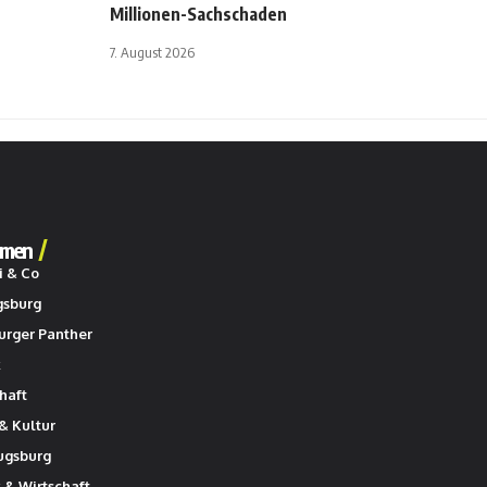
Millionen-Sachschaden
7. August 2026
men
i & Co
gsburg
urger Panther
k
haft
& Kultur
ugsburg
k & Wirtschaft