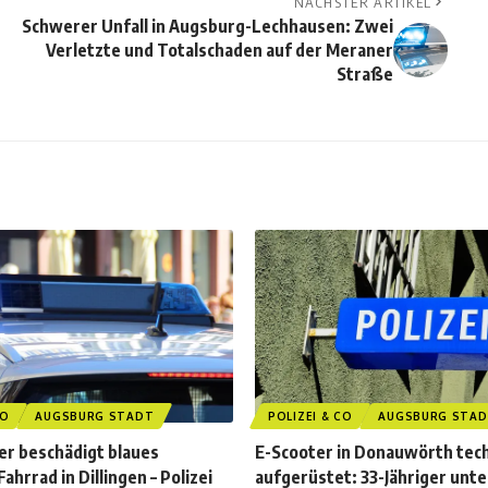
NÄCHSTER ARTIKEL
Schwerer Unfall in Augsburg-Lechhausen: Zwei
Verletzte und Totalschaden auf der Meraner
Straße
CO
AUGSBURG STADT
POLIZEI & CO
AUGSBURG STA
r beschädigt blaues
E-Scooter in Donauwörth tec
ahrrad in Dillingen – Polizei
aufgerüstet: 33-Jähriger unt