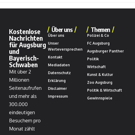
Über uns
Themen
Kostenlose
Über uns
Polizei & Co
Nachrichten
für Augsburg
Unser
FC Augsburg
und
Werteversprechen
Augsburger Panther
Bayerisch-
Kontakt
Politik
Schwaben
Mediadaten
Wirtschaft
Mit über 2
Datenschutz
Kunst & Kultur
Millionen
Erklärung
Zoo Augsburg
Seitenaufrufen
Disclaimer
Politik & Wirtschaft
und mehr als
Impressum
Gewinnspiele
300.000
eindeutigen
Besuchern pro
Monat zählt