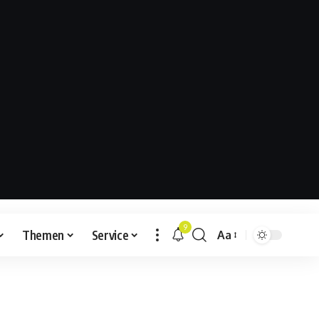
9
Themen
Service
Aa