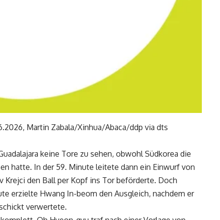
.2026, Martin Zabala/Xinhua/Abaca/ddp via dts
n Guadalajara keine Tore zu sehen, obwohl Südkorea die
 hatte. In der 59. Minute leitete dann ein Einwurf von
v Krejci den Ball per Kopf ins Tor beförderte. Doch
nute erzielte Hwang In-beom den Ausgleich, nachdem er
schickt verwertete.
l komplett. Oh Hyeon-gyu traf nach einer Vorlage von