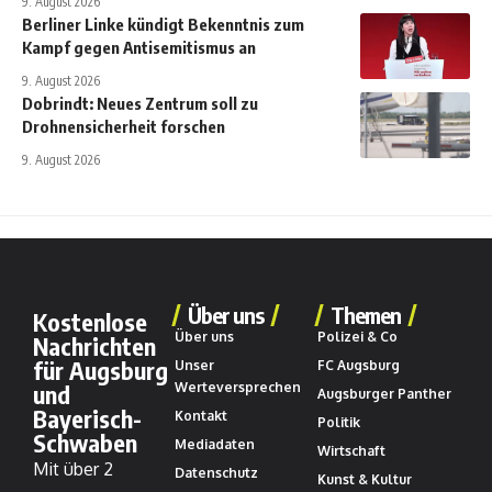
9. August 2026
Berliner Linke kündigt Bekenntnis zum
Kampf gegen Antisemitismus an
9. August 2026
Dobrindt: Neues Zentrum soll zu
Drohnensicherheit forschen
9. August 2026
Über uns
Themen
Kostenlose
Über uns
Polizei & Co
Nachrichten
für Augsburg
Unser
FC Augsburg
und
Werteversprechen
Augsburger Panther
Bayerisch-
Kontakt
Politik
Schwaben
Mediadaten
Wirtschaft
Mit über 2
Datenschutz
Kunst & Kultur