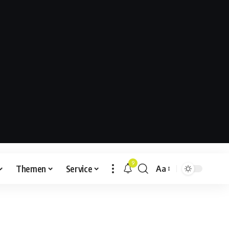
9
Themen
Service
Aa