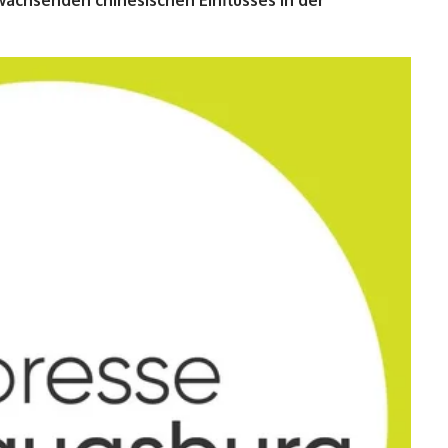
achsenden chinesischen Einflusses in der