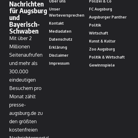
Über uns
Polizei & Co
Nachrichten
für Augsburg
Unser
FC Augsburg
und
Werteversprechen
Augsburger Panther
Bayerisch-
Kontakt
Politik
Schwaben
Mediadaten
Wirtschaft
Mit über 2
Datenschutz
Kunst & Kultur
Millionen
Erklärung
Zoo Augsburg
Seitenaufrufen
Disclaimer
Politik & Wirtschaft
und mehr als
Impressum
Gewinnspiele
300.000
eindeutigen
Besuchern pro
Monat zählt
presse-
augsburg.de zu
den größten
kostenfreien