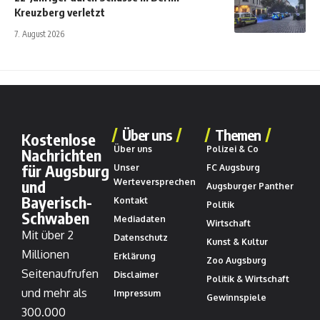
Kreuzberg verletzt
7. August 2026
Über uns
Themen
Kostenlose
Über uns
Polizei & Co
Nachrichten
für Augsburg
Unser
FC Augsburg
und
Werteversprechen
Augsburger Panther
Bayerisch-
Kontakt
Politik
Schwaben
Mediadaten
Wirtschaft
Mit über 2
Datenschutz
Kunst & Kultur
Millionen
Erklärung
Zoo Augsburg
Seitenaufrufen
Disclaimer
Politik & Wirtschaft
und mehr als
Impressum
Gewinnspiele
300.000