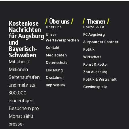
Über uns
Themen
Kostenlose
Über uns
Polizei & Co
Nachrichten
für Augsburg
Unser
FC Augsburg
und
Werteversprechen
Augsburger Panther
Bayerisch-
Kontakt
Politik
Schwaben
Mediadaten
Wirtschaft
Mit über 2
Datenschutz
Kunst & Kultur
Millionen
Erklärung
Zoo Augsburg
Seitenaufrufen
Disclaimer
Politik & Wirtschaft
und mehr als
Impressum
Gewinnspiele
300.000
eindeutigen
Besuchern pro
Monat zählt
presse-