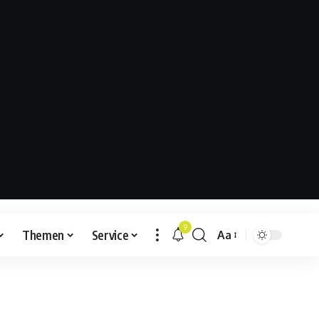
9
Themen
Service
Aa