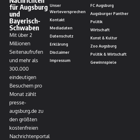
für Augsburg
Unser
FC Augsburg
und
Werteversprechen
Augsburger Panther
Bayerisch-
Kontakt
Politik
Schwaben
Mediadaten
Wirtschaft
Mit über 2
Datenschutz
Kunst & Kultur
Millionen
Erklärung
Zoo Augsburg
Seitenaufrufen
Disclaimer
Politik & Wirtschaft
und mehr als
Impressum
Gewinnspiele
300.000
eindeutigen
Besuchern pro
Monat zählt
presse-
augsburg.de zu
den größten
kostenfreien
Nachrichtenportal