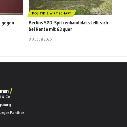
POLITIK & WIRTSCHAFT
n gegen
Berlins SPD-Spitzenkandidat stellt sich
bei Rente mit 63 quer
8. August 2026
men
i & Co
gsburg
urger Panther
k