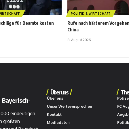
 WIRTSCHAFT
POLITIK & WIRTSCHAFT
schläge für Beamte kosten
Rufe nach härterem Vorgehe
China
8. August 2026
Über uns
The
Über uns
Polize
 Bayerisch-
Unser Werteversprechen
FC Au
0.000 eindeutigen
Kontakt
Augsb
n größten
Mediadaten
Politi