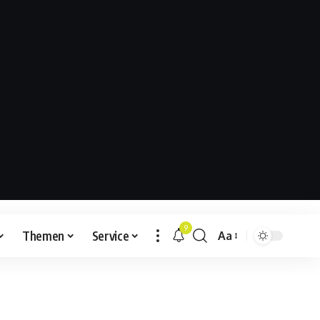
9
Themen
Service
Aa