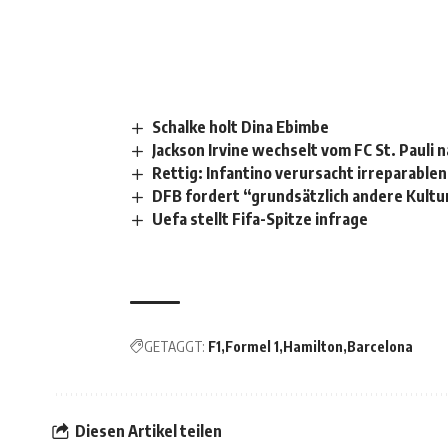
Schalke holt Dina Ebimbe
Jackson Irvine wechselt vom FC St. Pauli 
Rettig: Infantino verursacht irreparable
DFB fordert “grundsätzlich andere Kultur
Uefa stellt Fifa-Spitze infrage
GETAGGT:
F1
Formel 1
Hamilton
Barcelona
Diesen Artikel teilen