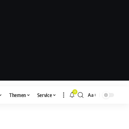
9
Themen
Service
Aa