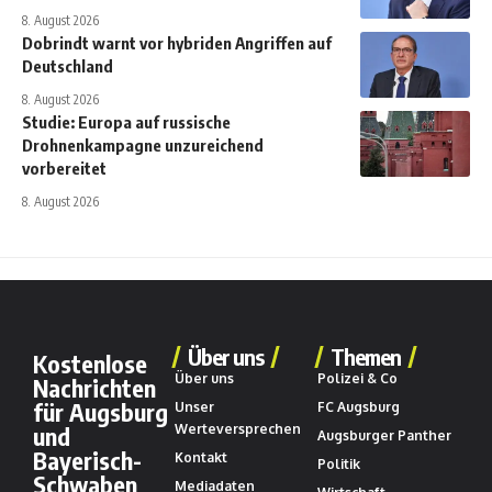
8. August 2026
Dobrindt warnt vor hybriden Angriffen auf
Deutschland
8. August 2026
Studie: Europa auf russische
Drohnenkampagne unzureichend
vorbereitet
8. August 2026
Über uns
Themen
Kostenlose
Über uns
Polizei & Co
Nachrichten
für Augsburg
Unser
FC Augsburg
und
Werteversprechen
Augsburger Panther
Bayerisch-
Kontakt
Politik
Schwaben
Mediadaten