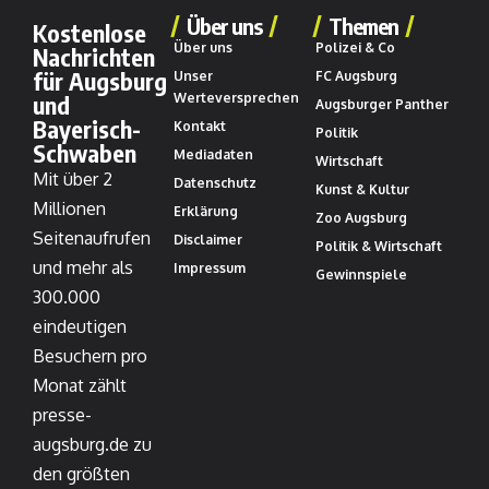
Über uns
Themen
Kostenlose
Über uns
Polizei & Co
Nachrichten
für Augsburg
Unser
FC Augsburg
und
Werteversprechen
Augsburger Panther
Bayerisch-
Kontakt
Politik
Schwaben
Mediadaten
Wirtschaft
Mit über 2
Datenschutz
Kunst & Kultur
Millionen
Erklärung
Zoo Augsburg
Seitenaufrufen
Disclaimer
Politik & Wirtschaft
und mehr als
Impressum
Gewinnspiele
300.000
eindeutigen
Besuchern pro
Monat zählt
presse-
augsburg.de zu
den größten