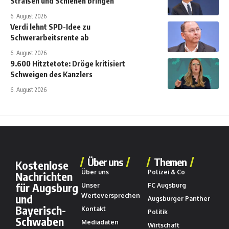
Straßen und Schienen bringen
6. August 2026
Verdi lehnt SPD-Idee zu
Schwerarbeitsrente ab
6. August 2026
9.600 Hitztetote: Dröge kritisiert
Schweigen des Kanzlers
6. August 2026
Über uns
Themen
Kostenlose
Über uns
Polizei & Co
Nachrichten
für Augsburg
Unser
FC Augsburg
und
Werteversprechen
Augsburger Panther
Bayerisch-
Kontakt
Politik
Schwaben
Mediadaten
Wirtschaft