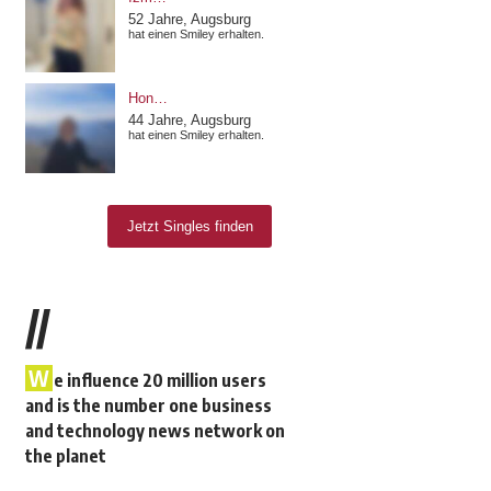
//
W
e influence 20 million users
and is the number one business
and technology news network on
the planet