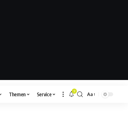
9
Themen
Service
Aa