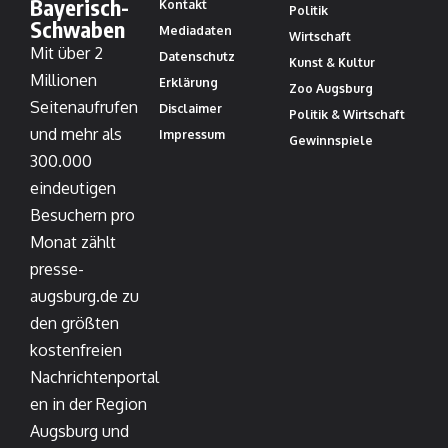
Bayerisch-
Kontakt
Politik
Schwaben
Mediadaten
Wirtschaft
Mit über 2
Datenschutz
Kunst & Kultur
Millionen
Erklärung
Zoo Augsburg
Seitenaufrufen
Disclaimer
Politik & Wirtschaft
und mehr als
Impressum
Gewinnspiele
300.000
eindeutigen
Besuchern pro
Monat zählt
presse-
augsburg.de zu
den größten
kostenfreien
Nachrichtenportal
en in der Region
Augsburg und