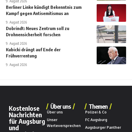
9. August 2026
Berliner Linke kündigt Bekenntnis zum
Kampf gegen Antisemitismus an
9. August 2026
Dobrindt: Neues Zentrum soll zu
Drohnensicherheit forschen
9. August 2026
Kubicki drängt auf Ende der
Frühverrentung
9. August 2026
Über uns
Themen
Kostenlose
Über uns
Polizei & Co
Nachrichten
für Augsburg
Unser
FC Augsburg
und
Werteversprechen
Augsburger Panther