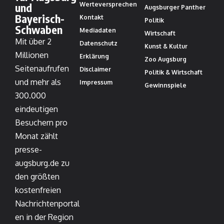
und
Werteversprechen
Augsburger Panther
Bayerisch-
Kontakt
Politik
Schwaben
Mediadaten
Wirtschaft
Mit über 2
Datenschutz
Kunst & Kultur
Millionen
Erklärung
Zoo Augsburg
Seitenaufrufen
Disclaimer
Politik & Wirtschaft
und mehr als
Impressum
Gewinnspiele
300.000
eindeutigen
Besuchern pro
Monat zählt
presse-
augsburg.de zu
den größten
kostenfreien
Nachrichtenportal
en in der Region