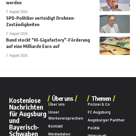
werden
7. August 2026
SPD-Politiker verteidigt Drohnen-
Zuständigkeiten
7. August 2026
Bund stockt “KI-Gigafactory”-Förderung
auf eine Milliarde Euro auf
7. August 2026
Über uns
Themen
Kostenlose
Über uns
Polizei & Co
Nachrichten
für Augsburg
Unser
FC Augsburg
und
Werteversprechen
Augsburger Panther
Bayerisch-
Kontakt
Politik
Schwaben
Mediadaten
Wirtschaft