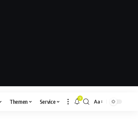
9
Themen
Service
Aa