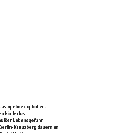
Gaspipeline explodiert
en kinderlos
r außer Lebensgefahr
 Berlin-Kreuzberg dauern an