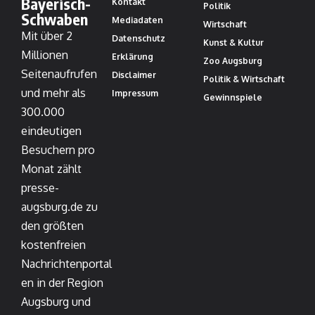
Bayerisch-
Kontakt
Politik
Schwaben
Mediadaten
Wirtschaft
Mit über 2
Datenschutz
Kunst & Kultur
Millionen
Erklärung
Zoo Augsburg
Seitenaufrufen
Disclaimer
Politik & Wirtschaft
und mehr als
Impressum
Gewinnspiele
300.000
eindeutigen
Besuchern pro
Monat zählt
presse-
augsburg.de zu
den größten
kostenfreien
Nachrichtenportal
en in der Region
Augsburg und