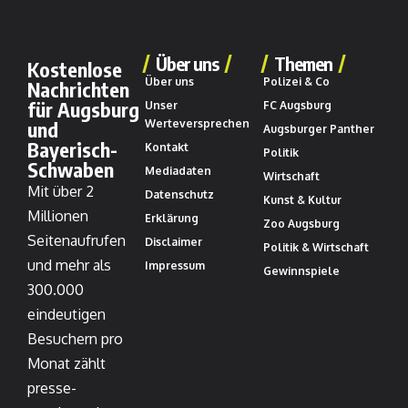
Über uns
Themen
Kostenlose
Über uns
Polizei & Co
Nachrichten
für Augsburg
Unser
FC Augsburg
und
Werteversprechen
Augsburger Panther
Bayerisch-
Kontakt
Politik
Schwaben
Mediadaten
Wirtschaft
Mit über 2
Datenschutz
Kunst & Kultur
Millionen
Erklärung
Zoo Augsburg
Seitenaufrufen
Disclaimer
Politik & Wirtschaft
und mehr als
Impressum
Gewinnspiele
300.000
eindeutigen
Besuchern pro
Monat zählt
presse-