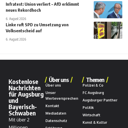
Infratest: Union verliert – AfD erklimmt
neues Rekordhoch
6. August 2026
Linke ruft SPD zu Umsetzung von
Volksentscheid auf
6. August 2026
Über uns
Themen
Kostenlose
Über uns
Polizei & Co
Nachrichten
für Augsburg
Unser
FC Augsburg
und
Werteversprechen
Augsburger Panther
Bayerisch-
Kontakt
Politik
Schwaben
Mediadaten
Wirtschaft
Mit über 2
Datenschutz
Kunst & Kultur
Millionen