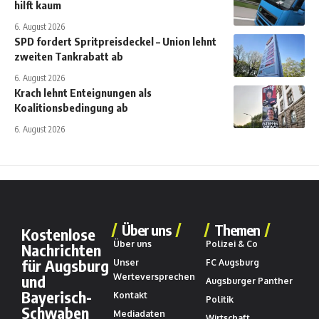
hilft kaum
6. August 2026
SPD fordert Spritpreisdeckel – Union lehnt
zweiten Tankrabatt ab
6. August 2026
Krach lehnt Enteignungen als
Koalitionsbedingung ab
6. August 2026
Über uns
Themen
Kostenlose
Über uns
Polizei & Co
Nachrichten
für Augsburg
Unser
FC Augsburg
und
Werteversprechen
Augsburger Panther
Bayerisch-
Kontakt
Politik
Schwaben
Mediadaten
Wirtschaft