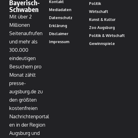
Bayerisch-
Kontakt
Politik
Schwaben
Mediadaten
Wirtschaft
Mit über 2
Datenschutz
Kunst & Kultur
Millionen
Erklärung
Zoo Augsburg
Seitenaufrufen
Disclaimer
Politik & Wirtschaft
und mehr als
Impressum
Gewinnspiele
300.000
eindeutigen
Besuchern pro
Monat zählt
presse-
augsburg.de zu
den größten
kostenfreien
Nachrichtenportal
en in der Region
Augsburg und