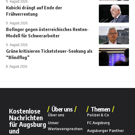
9. August 2026
Kubicki drängt auf Ende der
Frühverrentung
9. August 2026
Bofinger gegen österreichisches Renten-
Modell für Schwerarbeiter
9. August 2026
Grüne kritisieren Ticketsteuer-Senkung als
“Blindflug”
8. August 2026
Über uns
Themen
Kostenlose
Über uns
Polizei & Co
Nachrichten
für Augsburg
Unser
FC Augsburg
und
Werteversprechen
Augsburger Panther