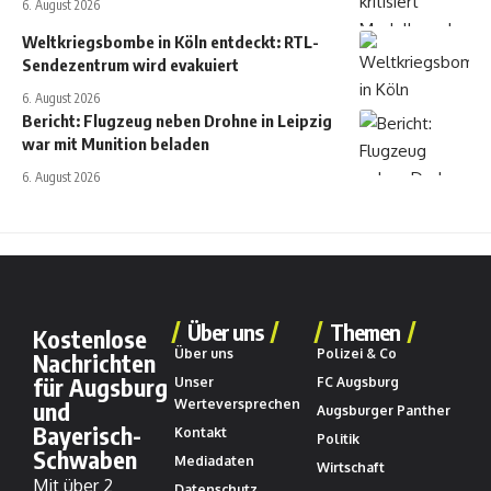
6. August 2026
Weltkriegsbombe in Köln entdeckt: RTL-
Sendezentrum wird evakuiert
6. August 2026
Bericht: Flugzeug neben Drohne in Leipzig
war mit Munition beladen
6. August 2026
Über uns
Themen
Kostenlose
Über uns
Polizei & Co
Nachrichten
für Augsburg
Unser
FC Augsburg
und
Werteversprechen
Augsburger Panther
Bayerisch-
Kontakt
Politik
Schwaben
Mediadaten
Wirtschaft
Mit über 2
Datenschutz