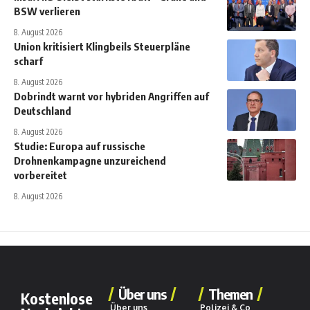
BSW verlieren
8. August 2026
Union kritisiert Klingbeils Steuerpläne
scharf
8. August 2026
Dobrindt warnt vor hybriden Angriffen auf
Deutschland
8. August 2026
Studie: Europa auf russische
Drohnenkampagne unzureichend
vorbereitet
8. August 2026
Über uns
Themen
Kostenlose
Über uns
Polizei & Co