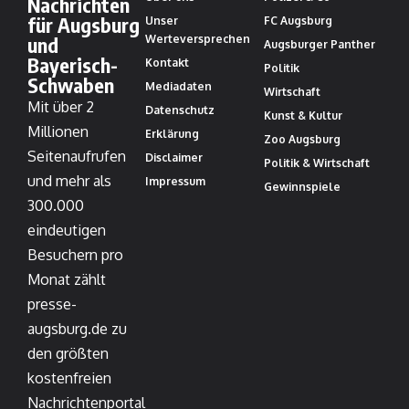
Nachrichten
für Augsburg
Unser
FC Augsburg
und
Werteversprechen
Augsburger Panther
Bayerisch-
Kontakt
Politik
Schwaben
Mediadaten
Wirtschaft
Mit über 2
Datenschutz
Kunst & Kultur
Millionen
Erklärung
Zoo Augsburg
Seitenaufrufen
Disclaimer
Politik & Wirtschaft
und mehr als
Impressum
Gewinnspiele
300.000
eindeutigen
Besuchern pro
Monat zählt
presse-
augsburg.de zu
den größten
kostenfreien
Nachrichtenportal