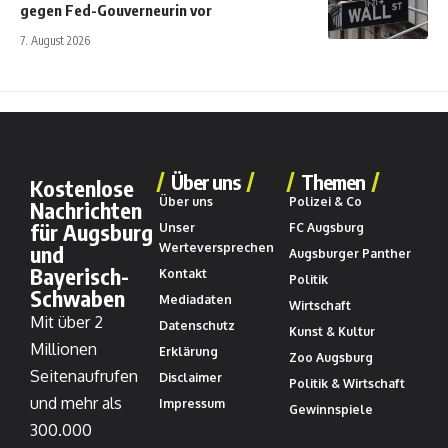
gegen Fed-Gouverneurin vor
7. August 2026
Über uns
Themen
Kostenlose
Über uns
Polizei & Co
Nachrichten
für Augsburg
Unser
FC Augsburg
und
Werteversprechen
Augsburger Panther
Bayerisch-
Kontakt
Politik
Schwaben
Mediadaten
Wirtschaft
Mit über 2
Datenschutz
Kunst & Kultur
Millionen
Erklärung
Zoo Augsburg
Seitenaufrufen
Disclaimer
Politik & Wirtschaft
und mehr als
Impressum
Gewinnspiele
300.000