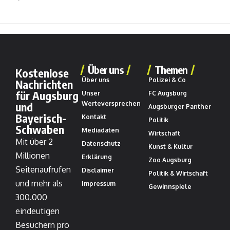
Über uns
Themen
Kostenlose
Über uns
Polizei & Co
Nachrichten
für Augsburg
Unser
FC Augsburg
und
Werteversprechen
Augsburger Panther
Bayerisch-
Kontakt
Politik
Schwaben
Mediadaten
Wirtschaft
Mit über 2
Datenschutz
Kunst & Kultur
Millionen
Erklärung
Zoo Augsburg
Seitenaufrufen
Disclaimer
Politik & Wirtschaft
und mehr als
Impressum
Gewinnspiele
300.000
eindeutigen
Besuchern pro