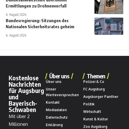
Ermittlungen zu Drohnenvorfall
6. August 2026
Bundesregierung: Sitzungen des
Nationalen Sicherheitsrates geheim
6. August 2026
Über uns
Themen
Kostenlose
Über uns
Polizei & Co
Nachrichten
für Augsburg
Unser
FC Augsburg
und
Werteversprechen
Augsburger Panther
Bayerisch-
Kontakt
Politik
Schwaben
Mediadaten
Wirtschaft
Mit über 2
Datenschutz
Kunst & Kultur
Millionen
Erklärung
Zoo Augsburg