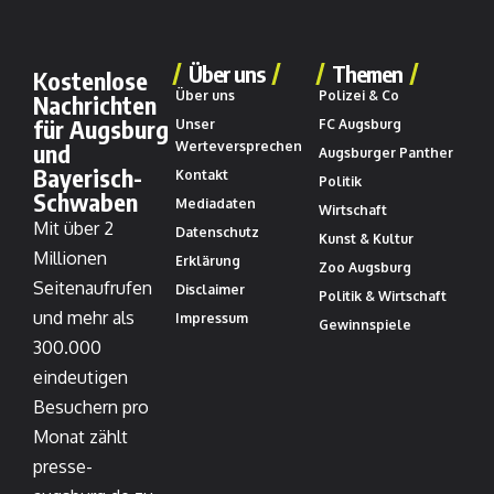
Über uns
Themen
Kostenlose
Über uns
Polizei & Co
Nachrichten
für Augsburg
Unser
FC Augsburg
und
Werteversprechen
Augsburger Panther
Bayerisch-
Kontakt
Politik
Schwaben
Mediadaten
Wirtschaft
Mit über 2
Datenschutz
Kunst & Kultur
Millionen
Erklärung
Zoo Augsburg
Seitenaufrufen
Disclaimer
Politik & Wirtschaft
und mehr als
Impressum
Gewinnspiele
300.000
eindeutigen
Besuchern pro
Monat zählt
presse-