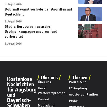
8. August 2026
Dobrindt warnt vor hybriden Angriffen auf
Deutschland
8. August 2026
Studie: Europa auf russische
Drohnenkampagne unzureichend
vorbereitet
8. August 2026
Über uns
Themen
Kostenlose
Über uns
Polizei & Co
Nachrichten
für Augsburg
Unser
FC Augsburg
und
Werteversprechen
Augsburger Panther
Bayerisch-
Kontakt
Politik
Schwaben
Mediadaten
Wirtschaft