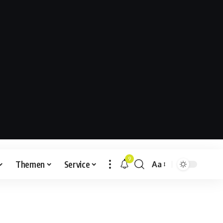
9
Themen
Service
Aa