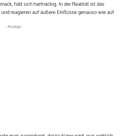
k, hält sich hartnäckig. In der Realität ist das
h und reagieren auf äußere Einflüsse genauso wie auf
- Anzeige -
mehr man ausprobiert, desto klarer wird, was wirklich