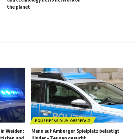
the planet
POLIZEIPRÄSIDIUM OBERPFALZ
 in Weiden:
Mann auf Amberger Spielplatz belästigt
izisten und
Kinder – Zeugen gesucht