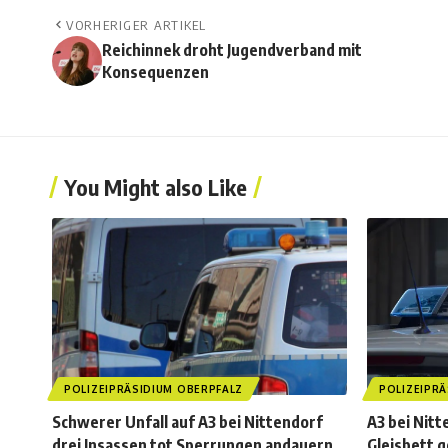
VORHERIGER ARTIKEL
Reichinnek droht Jugendverband mit
Konsequenzen
You Might also Like
POLIZEIPRÄSIDIUM OBERPFALZ
POLIZEIPRÄ
Schwerer Unfall auf A3 bei Nittendorf
A3 bei Nit
drei Insassen tot Sperrungen andauern
Gleisbett g