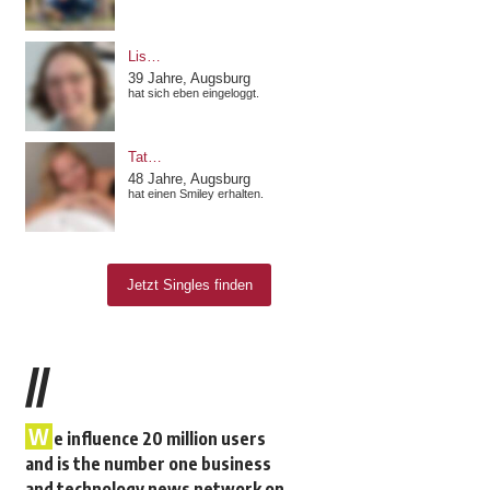
//
W
e influence 20 million users
and is the number one business
and technology news network on