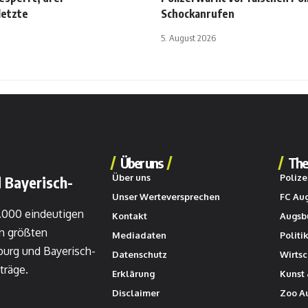
letzte
Schockanrufen
5. August 2026
Über uns
The
Über uns
Polize
 Bayerisch-
Unser Werteversprechen
FC Au
0.000 eindeutigen
Kontakt
Augsb
n größten
Mediadaten
Politi
burg und Bayerisch-
Datenschutz
Wirtsc
träge.
Erklärung
Kunst 
Disclaimer
Zoo A