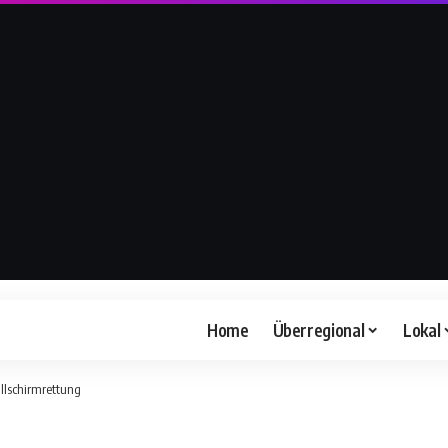
Home
Überregional
Lokal
allschirmrettung