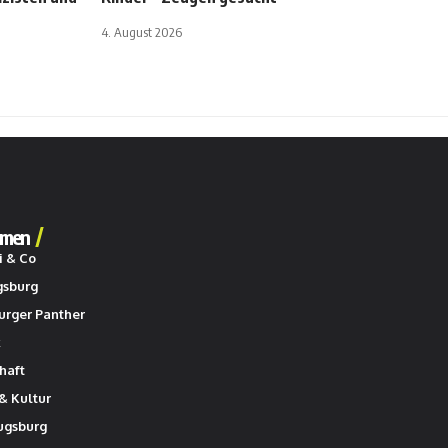
4. August 2026
men
i & Co
gsburg
urger Panther
k
haft
& Kultur
ugsburg