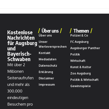
Über uns
Themen
Kostenlose
Über uns
Polizei & Co
Nachrichten
für Augsburg
Unser
FC Augsburg
und
Werteversprechen
Augsburger Panther
Bayerisch-
Kontakt
Politik
Schwaben
Mediadaten
Wirtschaft
Mit über 2
Datenschutz
Kunst & Kultur
Millionen
Erklärung
Zoo Augsburg
Seitenaufrufen
Disclaimer
Politik & Wirtschaft
und mehr als
Impressum
Gewinnspiele
300.000
eindeutigen
Besuchern pro