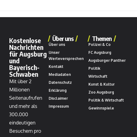
Über uns
Themen
Kostenlose
Über uns
Polizei & Co
Nachrichten
für Augsburg
Unser
FC Augsburg
und
Werteversprechen
Augsburger Panther
Bayerisch-
Kontakt
Politik
Schwaben
Mediadaten
Wirtschaft
Mit über 2
Datenschutz
Kunst & Kultur
Millionen
Erklärung
Zoo Augsburg
Seitenaufrufen
Disclaimer
Politik & Wirtschaft
und mehr als
Impressum
Gewinnspiele
300.000
eindeutigen
Besuchern pro