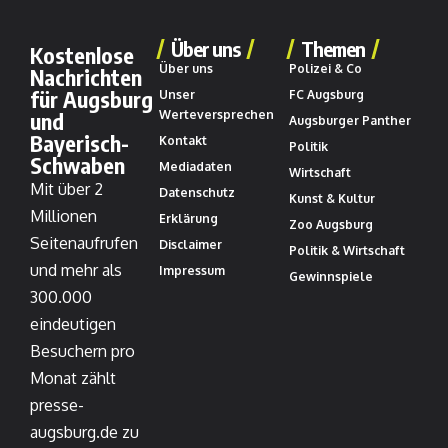
Über uns
Themen
Kostenlose
Über uns
Polizei & Co
Nachrichten
für Augsburg
Unser
FC Augsburg
und
Werteversprechen
Augsburger Panther
Bayerisch-
Kontakt
Politik
Schwaben
Mediadaten
Wirtschaft
Mit über 2
Datenschutz
Kunst & Kultur
Millionen
Erklärung
Zoo Augsburg
Seitenaufrufen
Disclaimer
Politik & Wirtschaft
und mehr als
Impressum
Gewinnspiele
300.000
eindeutigen
Besuchern pro
Monat zählt
presse-
augsburg.de zu