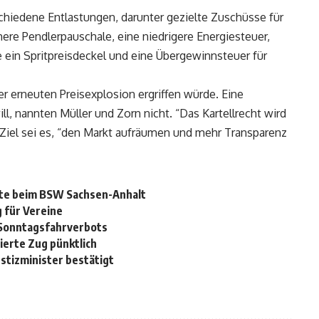
hiedene Entlastungen, darunter gezielte Zuschüsse für
ere Pendlerpauschale, eine niedrigere Energiesteuer,
 ein Spritpreisdeckel und eine Übergewinnsteuer für
r erneuten Preisexplosion ergriffen würde. Eine
ill, nannten Müller und Zorn nicht. “Das Kartellrecht wird
. Ziel sei es, “den Markt aufräumen und mehr Transparenz
tte beim BSW Sachsen-Anhalt
 für Vereine
-Sonntagsfahrverbots
ierte Zug pünktlich
stizminister bestätigt