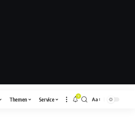
9
Themen
Service
Aa