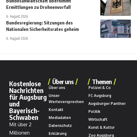
Bundesanwaltschaft übernimmt
Ermittlungen zu Drohnenvorfall
6. August 2026
Bundesregierung: Sitzungen des
Nationalen Sicherheitsrates geheim
6. August 2026
Über uns
Themen
Kostenlose
Über uns
Polizei & Co
Nachrichten
für Augsburg
Unser
FC Augsburg
und
Werteversprechen
Augsburger Panther
Bayerisch-
Kontakt
Politik
Schwaben
Mediadaten
Wirtschaft
Mit über 2
Datenschutz
Kunst & Kultur
Millionen
Erklärung
Zoo Augsburg