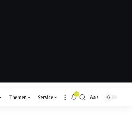
9
Themen
Service
Aa