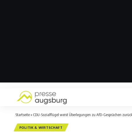
Startseite
»
CDU-Sozialflügel weist Überlegungen zu AfD-Gesprächen zurüc
POLITIK & WIRTSCHAFT