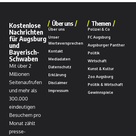
Über uns
Themen
Kostenlose
Über uns
Polizei & Co
Nachrichten
für Augsburg
Unser
FC Augsburg
und
Werteversprechen
Augsburger Panther
Bayerisch-
Kontakt
Politik
Schwaben
Mediadaten
Wirtschaft
Mit über 2
Datenschutz
Kunst & Kultur
Millionen
Erklärung
Zoo Augsburg
Seitenaufrufen
Disclaimer
Politik & Wirtschaft
und mehr als
Impressum
Gewinnspiele
300.000
eindeutigen
Besuchern pro
Monat zählt
presse-