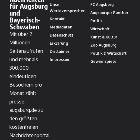
für Augsburg
Unser
FC Augsburg
und
Werteversprechen
Augsburger Panther
Bayerisch-
Kontakt
Politik
Schwaben
Mediadaten
Wirtschaft
Mit über 2
Datenschutz
Kunst & Kultur
Millionen
Erklärung
Zoo Augsburg
Seitenaufrufen
Disclaimer
Politik & Wirtschaft
und mehr als
Impressum
Gewinnspiele
300.000
eindeutigen
Besuchern pro
Monat zählt
presse-
augsburg.de zu
den größten
kostenfreien
Nachrichtenportal