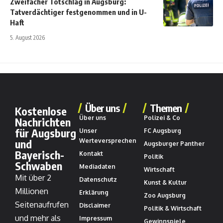
Zweifacher Totschlag in Augsburg:
Tatverdächtiger festgenommen und in U-
Haft
5. August 2026
Über uns
Themen
Kostenlose
Über uns
Polizei & Co
Nachrichten
für Augsburg
Unser
FC Augsburg
und
Werteversprechen
Augsburger Panther
Bayerisch-
Kontakt
Politik
Schwaben
Mediadaten
Wirtschaft
Mit über 2
Datenschutz
Kunst & Kultur
Millionen
Erklärung
Zoo Augsburg
Seitenaufrufen
Disclaimer
Politik & Wirtschaft
und mehr als
Impressum
Gewinnspiele