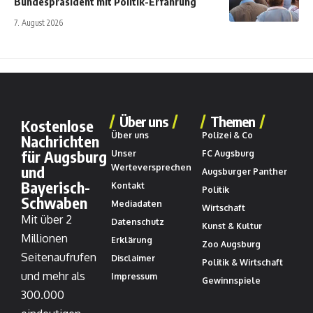
Bundespräsident mit Politik-Erfahrung
7. August 2026
Über uns
Themen
Kostenlose
Über uns
Polizei & Co
Nachrichten
für Augsburg
Unser
FC Augsburg
und
Werteversprechen
Augsburger Panther
Bayerisch-
Kontakt
Politik
Schwaben
Mediadaten
Wirtschaft
Mit über 2
Datenschutz
Kunst & Kultur
Millionen
Erklärung
Zoo Augsburg
Seitenaufrufen
Disclaimer
Politik & Wirtschaft
und mehr als
Impressum
Gewinnspiele
300.000