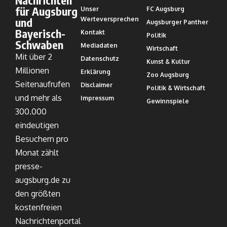
für Augsburg
Unser
FC Augsburg
und
Werteversprechen
Augsburger Panther
Bayerisch-
Kontakt
Politik
Schwaben
Mediadaten
Wirtschaft
Mit über 2
Datenschutz
Kunst & Kultur
Millionen
Erklärung
Zoo Augsburg
Seitenaufrufen
Disclaimer
Politik & Wirtschaft
und mehr als
Impressum
Gewinnspiele
300.000
eindeutigen
Besuchern pro
Monat zählt
presse-
augsburg.de zu
den größten
kostenfreien
Nachrichtenportal