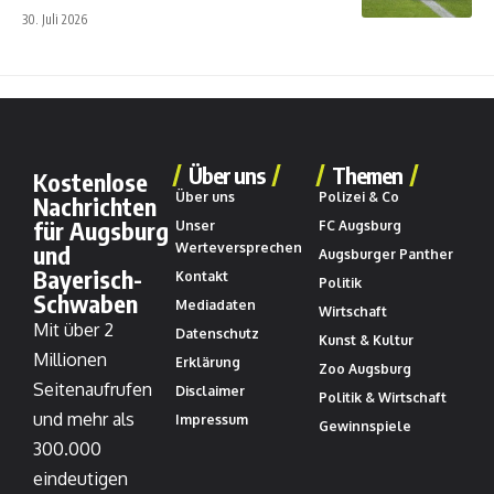
30. Juli 2026
Über uns
Themen
Kostenlose
Über uns
Polizei & Co
Nachrichten
für Augsburg
Unser
FC Augsburg
und
Werteversprechen
Augsburger Panther
Bayerisch-
Kontakt
Politik
Schwaben
Mediadaten
Wirtschaft
Mit über 2
Datenschutz
Kunst & Kultur
Millionen
Erklärung
Zoo Augsburg
Seitenaufrufen
Disclaimer
Politik & Wirtschaft
und mehr als
Impressum
Gewinnspiele
300.000
eindeutigen