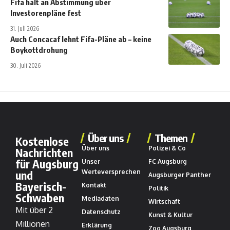
Fifa hält an Abstimmung über
Investorenpläne fest
31. Juli 2026
Auch Concacaf lehnt Fifa-Pläne ab – keine
Boykottdrohung
30. Juli 2026
Über uns
Themen
Kostenlose
Über uns
Polizei & Co
Nachrichten
für Augsburg
Unser
FC Augsburg
und
Werteversprechen
Augsburger Panther
Bayerisch-
Kontakt
Politik
Schwaben
Mediadaten
Wirtschaft
Mit über 2
Datenschutz
Kunst & Kultur
Millionen
Erklärung
Zoo Augsburg