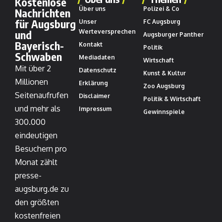
Kostenlose
Über uns
Polizei & Co
Nachrichten
für Augsburg
Unser
FC Augsburg
und
Werteversprechen
Augsburger Panther
Bayerisch-
Kontakt
Politik
Schwaben
Mediadaten
Wirtschaft
Mit über 2
Datenschutz
Kunst & Kultur
Millionen
Erklärung
Zoo Augsburg
Seitenaufrufen
Disclaimer
Politik & Wirtschaft
und mehr als
Impressum
Gewinnspiele
300.000
eindeutigen
Besuchern pro
Monat zählt
presse-
augsburg.de zu
den größten
kostenfreien