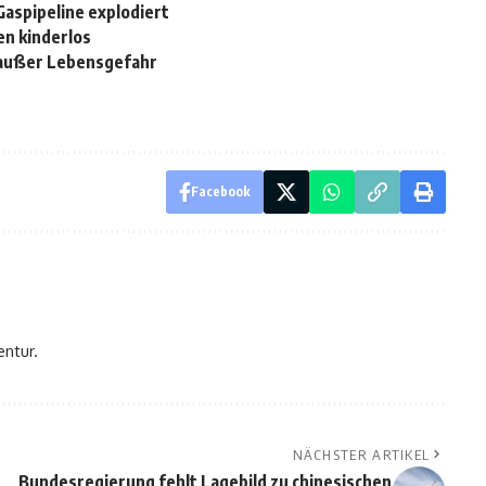
Gaspipeline explodiert
en kinderlos
r außer Lebensgefahr
Facebook
entur.
NÄCHSTER ARTIKEL
Bundesregierung fehlt Lagebild zu chinesischen