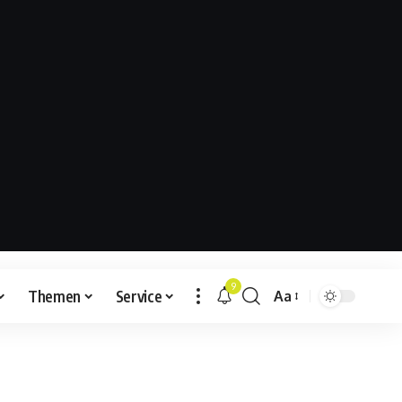
9
Themen
Service
Aa