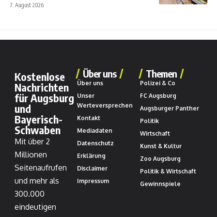
7. August 2026
Über uns
Themen
Kostenlose
Über uns
Polizei & Co
Nachrichten
für Augsburg
Unser
FC Augsburg
und
Werteversprechen
Augsburger Panther
Bayerisch-
Kontakt
Politik
Schwaben
Mediadaten
Wirtschaft
Mit über 2
Datenschutz
Kunst & Kultur
Millionen
Erklärung
Zoo Augsburg
Seitenaufrufen
Disclaimer
Politik & Wirtschaft
und mehr als
Impressum
Gewinnspiele
300.000
eindeutigen